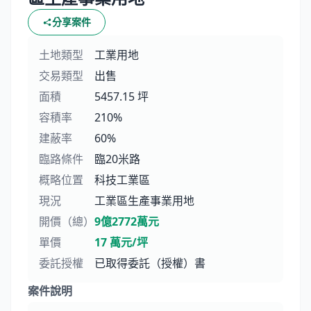
分享案件
土地類型
工業用地
交易類型
出售
面積
5457.15 坪
容積率
210%
建蔽率
60%
臨路條件
臨20米路
概略位置
科技工業區
現況
工業區生產事業用地
開價（總）
9億2772萬元
單價
17 萬元/坪
委託授權
已取得委託（授權）書
案件說明