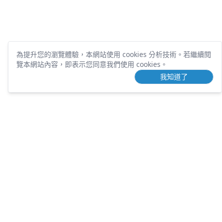
為提升您的瀏覽體驗，本網站使用 cookies 分析技術。
若繼續閱
覽本網站內容，即表示您同意我們使用 cookies。
我知道了
TOUCHING
DEVELOPMENT
營業項目
歷年案件
土地開發
團隊介紹
課程講座
包租代管
知識文章
不動產刊物
常見問題
好用工具
隱私權條款
服務條款
人才招募
土地需求
聯絡電話：
(02) 6604-8857