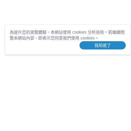
為提升您的瀏覽體驗，本網站使用 cookies 分析技術。
若繼續閱
覽本網站內容，即表示您同意我們使用 cookies。
我知道了
TOUCHING
DEVELOPMENT
營業項目
歷年案件
土地開發
團隊介紹
課程講座
包租代管
知識文章
不動產刊物
常見問題
好用工具
隱私權條款
服務條款
人才招募
土地需求
聯絡電話：
(02) 6604-8857