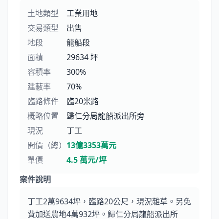
土地類型
工業用地
交易類型
出售
地段
龍船段
面積
29634 坪
容積率
300%
建蔽率
70%
臨路條件
臨20米路
概略位置
歸仁分局龍船派出所旁
現況
丁工
開價（總）
13億3353萬元
單價
4.5 萬元/坪
案件說明
丁工2萬9634坪，臨路20公尺，現況雜草。另免
費加送農地4萬932坪。歸仁分局龍船派出所