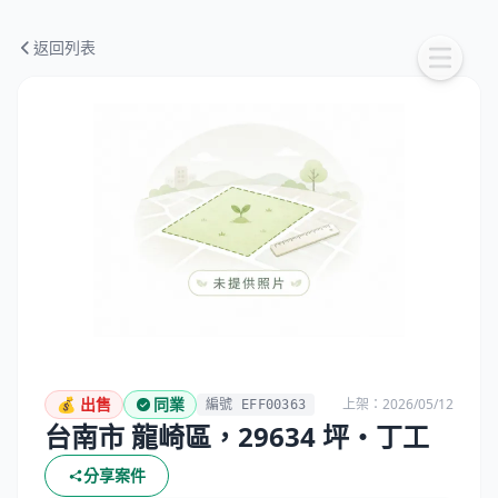
返回列表
💰 出售
同業
上架：2026/05/12
編號 EFF00363
台南市 龍崎區，29634 坪・丁工
分享案件