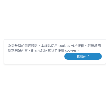
為提升您的瀏覽體驗，本網站使用 cookies 分析技術。
若繼續閱
覽本網站內容，即表示您同意我們使用 cookies。
我知道了
TOUCHING
DEVELOPMENT
營業項目
歷年案件
土地開發
團隊介紹
課程講座
包租代管
知識文章
不動產刊物
常見問題
好用工具