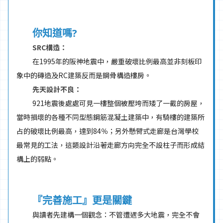
你知道嗎?
SRC構造：
在1995年的阪神地震中，嚴重破壞比例最高並非刻板印
象中的磚造及RC建築反而是鋼骨構造樓房。
先天設計不良：
921地震後處處可見一樓整個被壓垮而矮了一截的房屋，
當時損壞的各種不同型態鋼筋混凝土建築中，有騎樓的建築所
占的破壞比例最高，達到84％；另外懸臂式走廊是台灣學校
最常見的工法，這類設計沿著走廊方向完全不設柱子而形成結
構上的弱點。
『完善施工』更是關鍵
與讀者先建構一個觀念：不管遭遇多大地震，完全不會