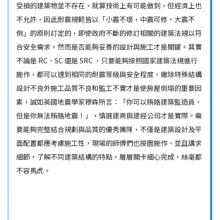
受損的建築物並不存在，就算技術上有可能做到，但經濟上也
不允許，因此耐震規範皆以「小震不壞，中震可修，大震不
倒」的原則訂定的，即使政府不斷的修訂相關的建築法規以符
合安全需求，然而是否能夠妥善的設計與施工才是關鍵。其實
不論是 RC、SC 還是 SRC ，只要能夠按照國家建築法規進行
施作，都可以達到相同的耐震等級與安全程度，撇除特殊結構
設計不良外施工品質不良和監工不實才是使房屋倒塌的重要因
素，誠如英國地震學家穆森所言：「你可以賄賂建築監造員，
但是你無法賄賂地震！」，慎選建商與建經公司才是實際。需
要能夠完整結合規劃與品質的優秀團隊，不僅是建築設計及平
面配置都應考慮施工性，現場的師傅們也按圖施作、並且講求
細節，了解不同建築結構的特點，層層關卡細心完成，絲毫都
不容馬虎。