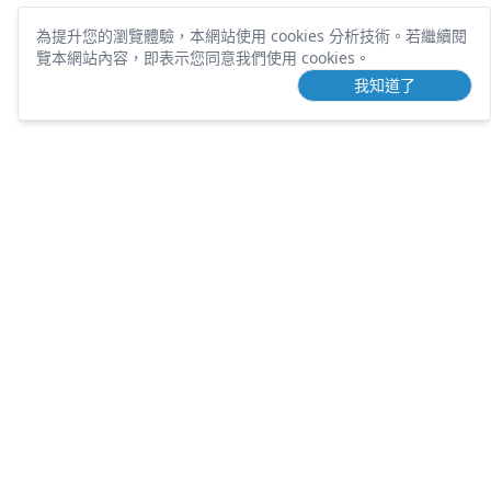
為提升您的瀏覽體驗，本網站使用 cookies 分析技術。
若繼續閱
覽本網站內容，即表示您同意我們使用 cookies。
我知道了
TOUCHING
DEVELOPMENT
營業項目
歷年案件
土地開發
團隊介紹
課程講座
包租代管
知識文章
不動產刊物
常見問題
好用工具
隱私權條款
服務條款
人才招募
土地需求
聯絡電話：
(02) 6604-8857
Email：
teeechoice@gmail.com
台北市大同區長安西路106號6樓之
(新辦公室建置
地址：
2
中)
統一編號：
91083394