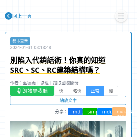
回上一頁
都市更新
2024-01-31 08:18:48
別陷入代銷話術！你真的知道
SRC、SC、RC建築結構嗎？
作者：藍德義
｜
協理
｜
踏取國際開發
朗讀給我聽
快
略快
正常
慢
縮放文字
mdi:facebook
simple-
mdi:facebook-
分享：
mdi:share
variant
icons:line
messenger