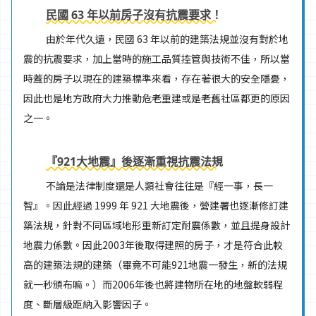
民國 63 年以前房子沒有抗震要求！
由於年代久遠，民國 63 年以前的建築法規並沒有對於地
震的抗震要求，加上當時的施工品質控管與技術不佳，所以當
時蓋的房子以現在的建築標準來看，存在著很大的安全隱憂，
因此也是地方政府大力推動危老重建或是老舊社區都更的原因
之一。
『921大地震』後逐漸重視抗震法規
不論是法律制度還是人類社會往往是『經一事，長一
智』。因此經過 1999 年 921 大地震後，營建署也逐漸修訂建
築法規，針對不同區域地形重新訂定耐震係數，並且提身設計
地震力係數。因此2003年後取得建照的房子，才是符合此較
高的建築法規的建築（畢竟不可能921地震一發生，新的法規
就一秒頒布嘛。）而2006年後也將建物所在地的地盤軟弱程
度、斷層級距納入影響因子。