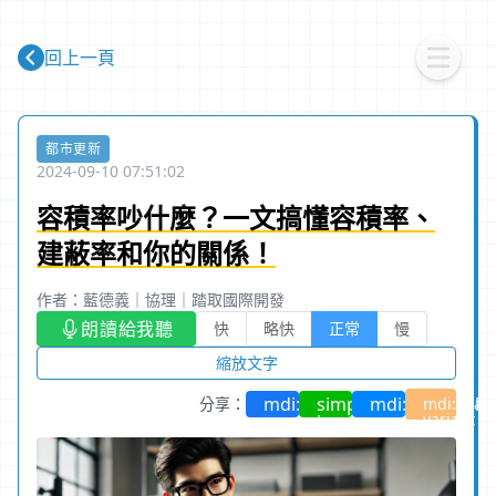
回上一頁
都市更新
2024-09-10 07:51:02
容積率吵什麼？一文搞懂容積率、
建蔽率和你的關係！
作者：藍德義
｜
協理
｜
踏取國際開發
朗讀給我聽
快
略快
正常
慢
縮放文字
mdi:facebook
simple-
mdi:facebook-
分享：
mdi:share
variant
icons:line
messenger