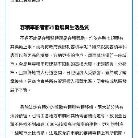
容積率影響都市發展與生活品質
不過不論是容積移轉還是容積獎勵，均依各縣市規範有
其獎勵上限。而為何政府要限制容積率呢？雖然說高容積率代
表可以蓋更高的樓層，容納更多的住戶，然而試想倘若一座城
市，全是無容積率與建蔽率限制的高樓大廈，街道將會十分狹
窄，且無綠地或人行道空間，日照程度大受影響，儼然成了鋼
鐵叢林。建商也會將所有資源投入精華地區，便會造成地區發
展不平衡。
另除法定容積外的獎勵容積與容積移轉，兩大部分皆有
法源依循，也得由各地方市府因其所需審議而定奪，放眼全台
灣不是找不到超過1000%這樣高容積率的建物，更別說對岸
一線城市比比皆是，法規既允許市府於審議容積上有所把關，