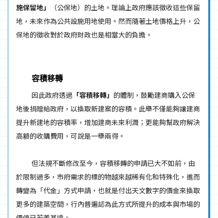
施保留地」
（公保地）的土地。理論上政府應該徵收這些保留
地，未來作為公共設施用地使用。然而隨著土地價格上升，公
保地的徵收對於政府財政也是相當大的負擔。
容積移轉
因此政府透過
「容積移轉」
的體制，鼓勵建商購入公保
地後捐贈給政府，以換取新建案的容積。此舉不僅能夠讓建商
提升新建地的容積率，增加建商未來利潤；更能夠幫政府解決
高額的收購費用，可說是一舉兩得。
但法規不斷修改至今，容積移轉的申請已大不如前，由
於限制過多，市府需求的標的物越來越稀有化和特殊化，進而
轉變為「代金」方式申請，也就是付出天文數字的價金來換取
更多的建築空間，行內普遍認為此方式所提升的成本與市場的
價值已若差甚遠。