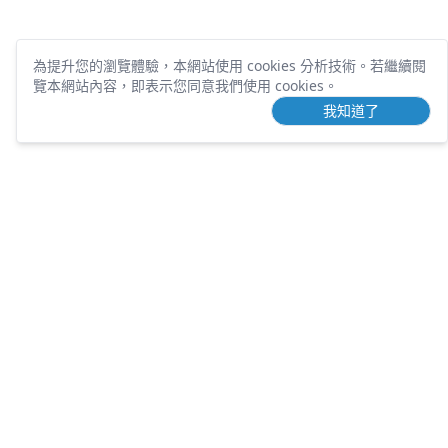
為提升您的瀏覽體驗，本網站使用 cookies 分析技術。
若繼續閱
覽本網站內容，即表示您同意我們使用 cookies。
我知道了
TOUCHING
DEVELOPMENT
營業項目
歷年案件
土地開發
團隊介紹
課程講座
包租代管
知識文章
不動產刊物
常見問題
好用工具
隱私權條款
服務條款
人才招募
土地需求
聯絡電話：
(02) 6604-8857
Email：
teeechoice@gmail.com
台北市大同區長安西路106號6樓之
(新辦公室建置
地址：
2
中)