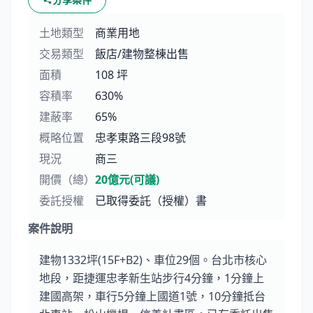
土地類型
商業用地
交易類型
飯店/建物整棟出售
面積
108 坪
容積率
630%
建蔽率
65%
概略位置
忠孝東路三段98號
現況
商三
開價（總）
20億元(可議)
委託授權
已取得委託（授權）書
案件說明
建物1332坪(15F+B2)、車位29個。台北市核心
地段，距捷運忠孝新生站步行4分鐘，1分鐘上
建國高架，車行5分鐘上國道1號，10分鐘抵台