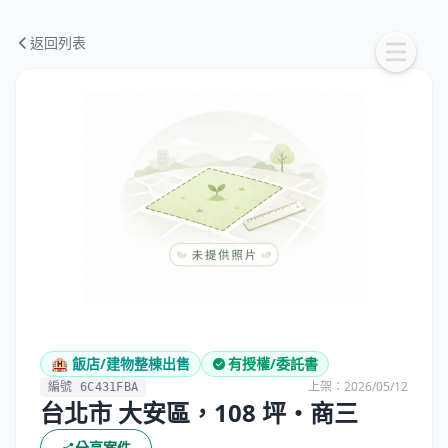
返回列表
🏨 飯店/建物整棟出售
有授權/委託書
上架：2026/05/12
編號 6C431FBA
台北市 大安區，108 坪・商三
分享案件