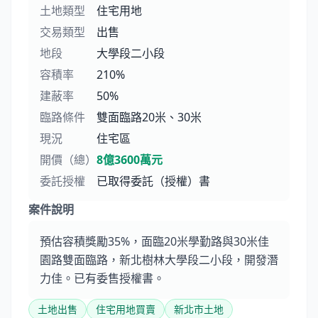
土地類型
住宅用地
交易類型
出售
地段
大學段二小段
容積率
210%
建蔽率
50%
臨路條件
雙面臨路20米、30米
現況
住宅區
開價（總）
8億3600萬元
委託授權
已取得委託（授權）書
案件說明
預估容積獎勵35%，面臨20米學勤路與30米佳
園路雙面臨路，新北樹林大學段二小段，開發潛
力佳。已有委售授權書。
土地出售
住宅用地買賣
新北市土地