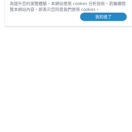
為提升您的瀏覽體驗，本網站使用 cookies 分析技術。
若繼續閱
覽本網站內容，即表示您同意我們使用 cookies。
我知道了
TOUCHING
DEVELOPMENT
營業項目
歷年案件
土地開發
團隊介紹
課程講座
包租代管
知識文章
不動產刊物
常見問題
好用工具
隱私權條款
服務條款
人才招募
土地需求
聯絡電話：
(02) 6604-8857
Email：
teeechoice@gmail.com
台北市大同區長安西路106號6樓之
(新辦公室建置
地址：
2
中)
統一編號：
91083394